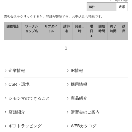
0
-
0
件 /
0
件
講習会名をクリックすると、詳細が確認でき、お申込みも可能です。
開催場所
ワークシ
サブタイ
講師
開催日
曜
開始
終了
残
ョップ名
トル
名
時
日
時間
時間
席
▲
1
企業情報
IR情報
CSR・環境
採用情報
シモジマのできること
商品紹介
店舗紹介
講習会のご案内
ギフトラッピング
WEBカタログ