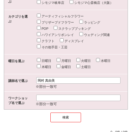
ぶ
シモジマ岐阜店
シモジマ心斎橋店（大阪）
アーティフィシャルフラワー
カテゴリを選
ぶ
プリザーブドフラワー
ラッピング
POP
スクラップブッキング
ハワイアンリボンレイ
ウェディング関連
クラフト
ディスプレイ
その他手芸・工芸
日曜日
月曜日
火曜日
水曜日
曜日を選ぶ
木曜日
金曜日
土曜日
講師名で選ぶ
※部分一致可
ワークショッ
プ名で選ぶ
※部分一致可