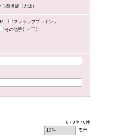
マ心斎橋店（大阪）
P
スクラップブッキング
その他手芸・工芸
0
-
0
件 /
0
件