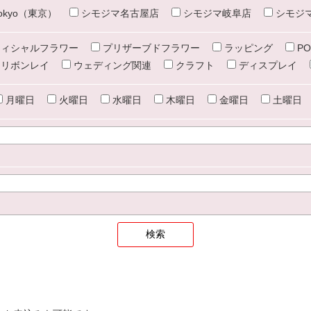
e tokyo（東京）
シモジマ名古屋店
シモジマ岐阜店
シモジ
ィシャルフラワー
プリザーブドフラワー
ラッピング
PO
リボンレイ
ウェディング関連
クラフト
ディスプレイ
月曜日
火曜日
水曜日
木曜日
金曜日
土曜日