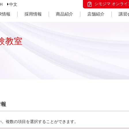
シモジマ オンライ
SH
中文
IR情報
採用情報
商品紹介
店舗紹介
講習
験教室
情報
い。複数の項目を選択することができます。