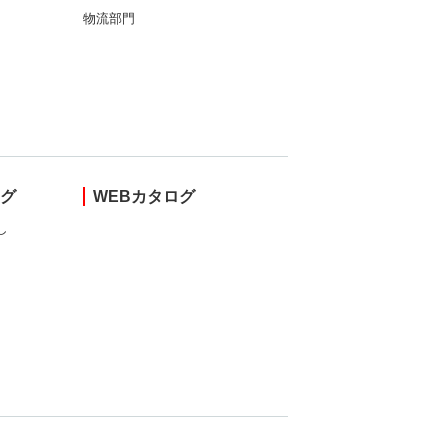
物流部門
ング
WEBカタログ
し