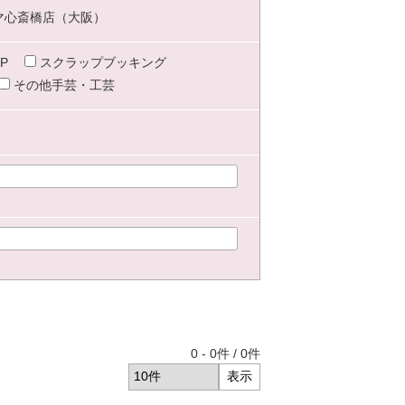
マ心斎橋店（大阪）
P
スクラップブッキング
その他手芸・工芸
0
-
0
件 /
0
件