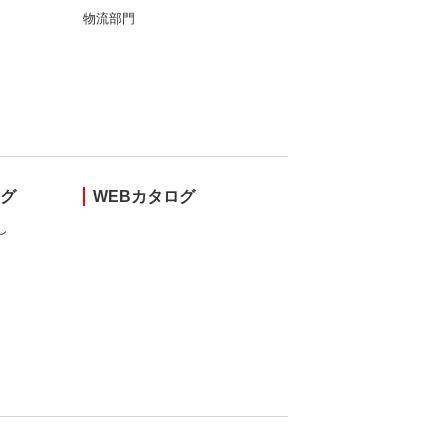
物流部門
ング
WEBカタログ
し