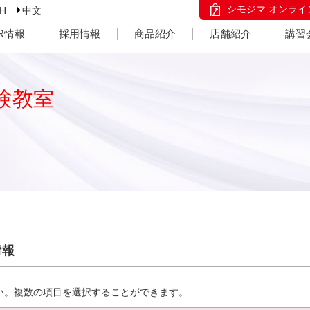
シモジマ オンライ
SH
中文
IR情報
採用情報
商品紹介
店舗紹介
講習
験教室
情報
い。複数の項目を選択することができます。