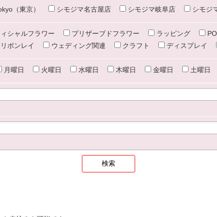
e tokyo（東京）
シモジマ名古屋店
シモジマ岐阜店
シモジ
ィシャルフラワー
プリザーブドフラワー
ラッピング
PO
リボンレイ
ウェディング関連
クラフト
ディスプレイ
月曜日
火曜日
水曜日
木曜日
金曜日
土曜日