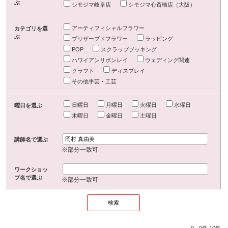
ぶ
シモジマ岐阜店
シモジマ心斎橋店（大阪）
アーティフィシャルフラワー
カテゴリを選
ぶ
プリザーブドフラワー
ラッピング
POP
スクラップブッキング
ハワイアンリボンレイ
ウェディング関連
クラフト
ディスプレイ
その他手芸・工芸
日曜日
月曜日
火曜日
水曜日
曜日を選ぶ
木曜日
金曜日
土曜日
講師名で選ぶ
※部分一致可
ワークショッ
プ名で選ぶ
※部分一致可