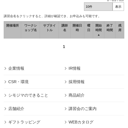
0
-
0
件 /
0
件
講習会名をクリックすると、詳細が確認でき、お申込みも可能です。
開催場所
ワークシ
サブタイ
講師
開催日
曜
開始
終了
残
ョップ名
トル
名
時
日
時間
時間
席
▲
1
企業情報
IR情報
CSR・環境
採用情報
シモジマのできること
商品紹介
店舗紹介
講習会のご案内
ギフトラッピング
WEBカタログ