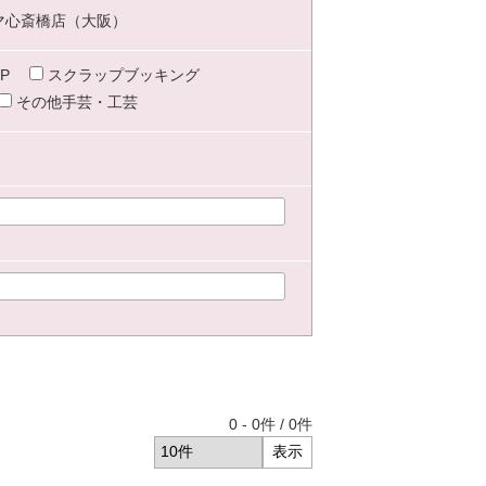
マ心斎橋店（大阪）
P
スクラップブッキング
その他手芸・工芸
0
-
0
件 /
0
件