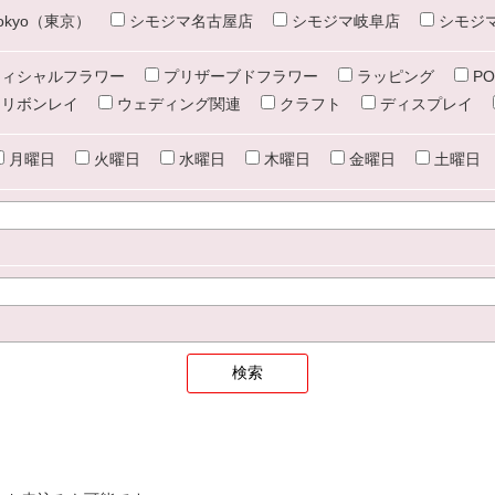
e tokyo（東京）
シモジマ名古屋店
シモジマ岐阜店
シモジ
ィシャルフラワー
プリザーブドフラワー
ラッピング
PO
リボンレイ
ウェディング関連
クラフト
ディスプレイ
月曜日
火曜日
水曜日
木曜日
金曜日
土曜日