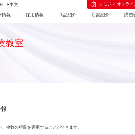
シモジマ オンライ
SH
中文
IR情報
採用情報
商品紹介
店舗紹介
講習
験教室
情報
い。複数の項目を選択することができます。