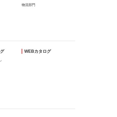
物流部門
ング
WEBカタログ
し