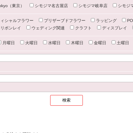
e tokyo（東京）
シモジマ名古屋店
シモジマ岐阜店
シモジ
ィシャルフラワー
プリザーブドフラワー
ラッピング
PO
リボンレイ
ウェディング関連
クラフト
ディスプレイ
月曜日
火曜日
水曜日
木曜日
金曜日
土曜日