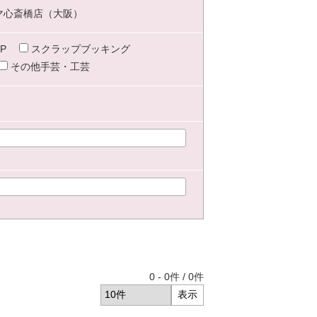
マ心斎橋店（大阪）
P
スクラップブッキング
その他手芸・工芸
0
-
0
件 /
0
件