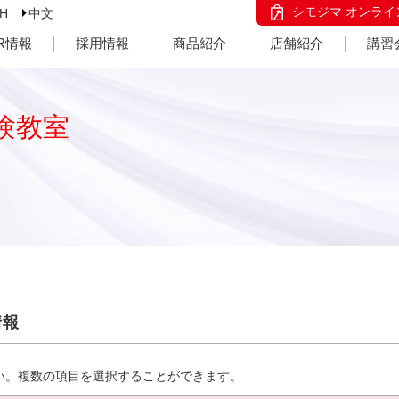
シモジマ オンライ
SH
中文
IR情報
採用情報
商品紹介
店舗紹介
講習
験教室
情報
い。複数の項目を選択することができます。