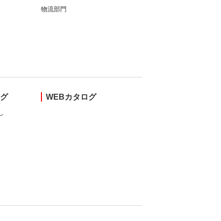
物流部門
ング
WEBカタログ
し