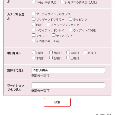
ぶ
シモジマ岐阜店
シモジマ心斎橋店（大阪）
アーティフィシャルフラワー
カテゴリを選
ぶ
プリザーブドフラワー
ラッピング
POP
スクラップブッキング
ハワイアンリボンレイ
ウェディング関連
クラフト
ディスプレイ
その他手芸・工芸
日曜日
月曜日
火曜日
水曜日
曜日を選ぶ
木曜日
金曜日
土曜日
講師名で選ぶ
※部分一致可
ワークショッ
プ名で選ぶ
※部分一致可