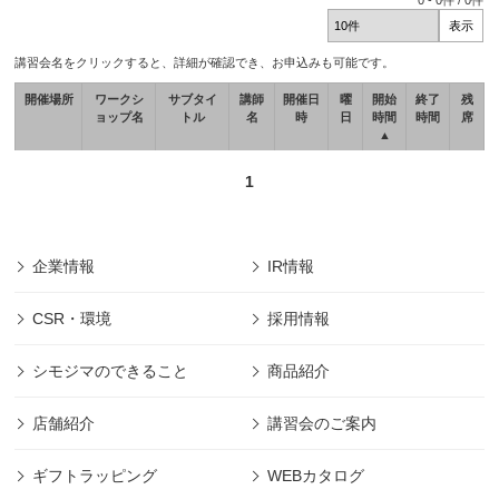
0
-
0
件 /
0
件
講習会名をクリックすると、詳細が確認でき、お申込みも可能です。
開催場所
ワークシ
サブタイ
講師
開催日
曜
開始
終了
残
ョップ名
トル
名
時
日
時間
時間
席
▲
1
企業情報
IR情報
CSR・環境
採用情報
シモジマのできること
商品紹介
店舗紹介
講習会のご案内
ギフトラッピング
WEBカタログ