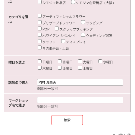
ぶ
シモジマ岐阜店
シモジマ心斎橋店（大阪）
アーティフィシャルフラワー
カテゴリを選
ぶ
プリザーブドフラワー
ラッピング
POP
スクラップブッキング
ハワイアンリボンレイ
ウェディング関連
クラフト
ディスプレイ
その他手芸・工芸
日曜日
月曜日
火曜日
水曜日
曜日を選ぶ
木曜日
金曜日
土曜日
講師名で選ぶ
※部分一致可
ワークショッ
プ名で選ぶ
※部分一致可