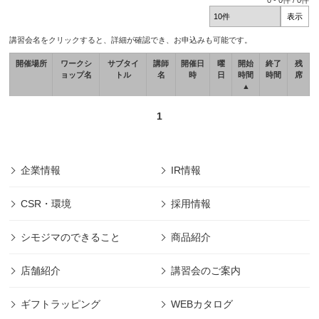
0
-
0
件 /
0
件
講習会名をクリックすると、詳細が確認でき、お申込みも可能です。
開催場所
ワークシ
サブタイ
講師
開催日
曜
開始
終了
残
ョップ名
トル
名
時
日
時間
時間
席
▲
1
企業情報
IR情報
CSR・環境
採用情報
シモジマのできること
商品紹介
店舗紹介
講習会のご案内
ギフトラッピング
WEBカタログ