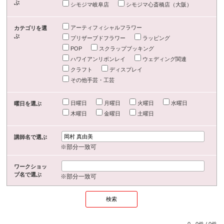
ぶ
シモジマ岐阜店
シモジマ心斎橋店（大阪）
アーティフィシャルフラワー
カテゴリを選
ぶ
プリザーブドフラワー
ラッピング
POP
スクラップブッキング
ハワイアンリボンレイ
ウェディング関連
クラフト
ディスプレイ
その他手芸・工芸
日曜日
月曜日
火曜日
水曜日
曜日を選ぶ
木曜日
金曜日
土曜日
講師名で選ぶ
※部分一致可
ワークショッ
プ名で選ぶ
※部分一致可