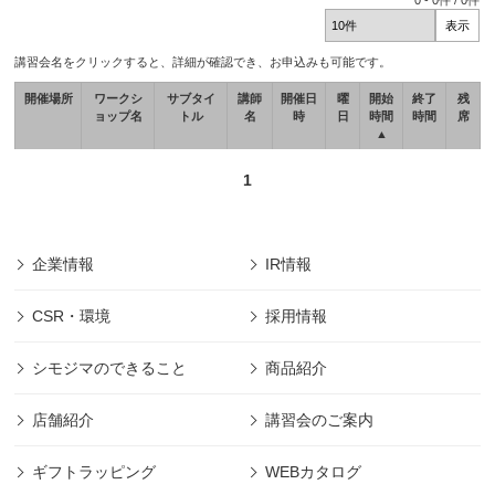
0
-
0
件 /
0
件
講習会名をクリックすると、詳細が確認でき、お申込みも可能です。
開催場所
ワークシ
サブタイ
講師
開催日
曜
開始
終了
残
ョップ名
トル
名
時
日
時間
時間
席
▲
1
企業情報
IR情報
CSR・環境
採用情報
シモジマのできること
商品紹介
店舗紹介
講習会のご案内
ギフトラッピング
WEBカタログ