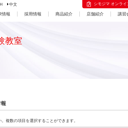
シモジマ オンライ
SH
中文
IR情報
採用情報
商品紹介
店舗紹介
講習
験教室
情報
い。複数の項目を選択することができます。