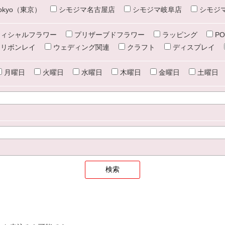
e tokyo（東京）
シモジマ名古屋店
シモジマ岐阜店
シモジ
ィシャルフラワー
プリザーブドフラワー
ラッピング
PO
リボンレイ
ウェディング関連
クラフト
ディスプレイ
月曜日
火曜日
水曜日
木曜日
金曜日
土曜日