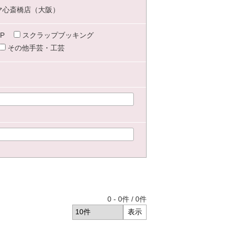
マ心斎橋店（大阪）
P
スクラップブッキング
その他手芸・工芸
0
-
0
件 /
0
件