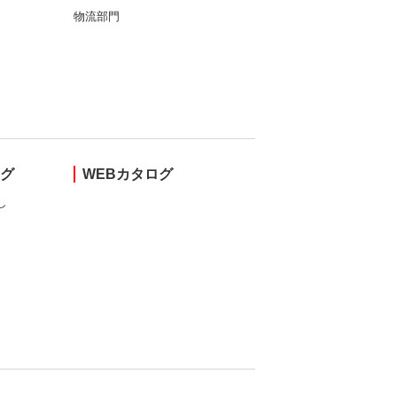
物流部門
ング
WEBカタログ
し