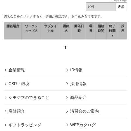
0
-
0
件 /
0
件
講習会名をクリックすると、詳細が確認でき、お申込みも可能です。
開催場所
ワークシ
サブタイ
講師
開催日
曜
開始
終了
残
ョップ名
トル
名
時
日
時間
時間
席
▼
1
企業情報
IR情報
CSR・環境
採用情報
シモジマのできること
商品紹介
店舗紹介
講習会のご案内
ギフトラッピング
WEBカタログ