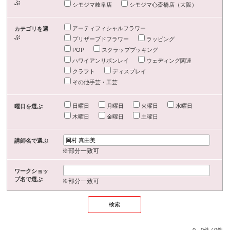
ぶ
シモジマ岐阜店
シモジマ心斎橋店（大阪）
アーティフィシャルフラワー
カテゴリを選
ぶ
プリザーブドフラワー
ラッピング
POP
スクラップブッキング
ハワイアンリボンレイ
ウェディング関連
クラフト
ディスプレイ
その他手芸・工芸
日曜日
月曜日
火曜日
水曜日
曜日を選ぶ
木曜日
金曜日
土曜日
講師名で選ぶ
※部分一致可
ワークショッ
プ名で選ぶ
※部分一致可