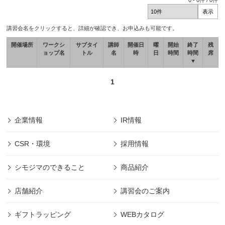
0
-
0
件 /
0
件
講習会名をクリックすると、詳細が確認でき、お申込みも可能です。
開催場所
ワークシ
サブタイ
講師
開催日
曜
開始
終了
残
ョップ名
トル
名
時
日
時間
時間
席
▼
1
企業情報
IR情報
CSR・環境
採用情報
シモジマのできること
商品紹介
店舗紹介
講習会のご案内
ギフトラッピング
WEBカタログ