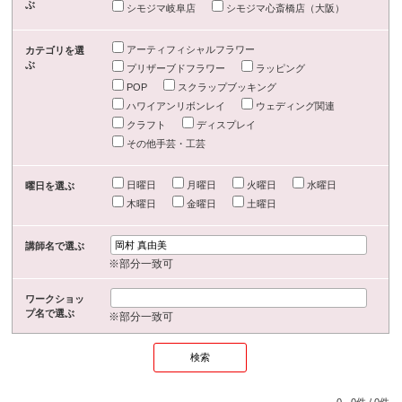
ぶ
シモジマ岐阜店
シモジマ心斎橋店（大阪）
アーティフィシャルフラワー
カテゴリを選
ぶ
プリザーブドフラワー
ラッピング
POP
スクラップブッキング
ハワイアンリボンレイ
ウェディング関連
クラフト
ディスプレイ
その他手芸・工芸
日曜日
月曜日
火曜日
水曜日
曜日を選ぶ
木曜日
金曜日
土曜日
講師名で選ぶ
※部分一致可
ワークショッ
プ名で選ぶ
※部分一致可