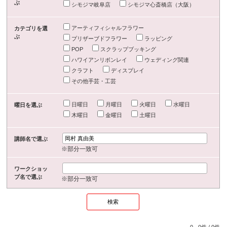
ぶ
シモジマ岐阜店
シモジマ心斎橋店（大阪）
アーティフィシャルフラワー
カテゴリを選
ぶ
プリザーブドフラワー
ラッピング
POP
スクラップブッキング
ハワイアンリボンレイ
ウェディング関連
クラフト
ディスプレイ
その他手芸・工芸
日曜日
月曜日
火曜日
水曜日
曜日を選ぶ
木曜日
金曜日
土曜日
講師名で選ぶ
※部分一致可
ワークショッ
プ名で選ぶ
※部分一致可