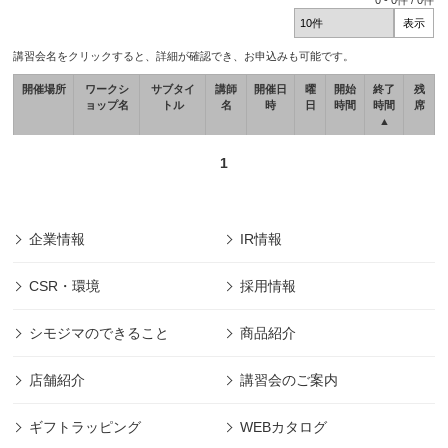
0
-
0
件 /
0
件
講習会名をクリックすると、詳細が確認でき、お申込みも可能です。
開催場所
ワークシ
サブタイ
講師
開催日
曜
開始
終了
残
ョップ名
トル
名
時
日
時間
時間
席
▲
1
企業情報
IR情報
CSR・環境
採用情報
シモジマのできること
商品紹介
店舗紹介
講習会のご案内
ギフトラッピング
WEBカタログ