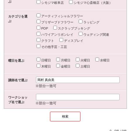
ぶ
シモジマ岐阜店
シモジマ心斎橋店（大阪）
アーティフィシャルフラワー
カテゴリを選
ぶ
プリザーブドフラワー
ラッピング
POP
スクラップブッキング
ハワイアンリボンレイ
ウェディング関連
クラフト
ディスプレイ
その他手芸・工芸
日曜日
月曜日
火曜日
水曜日
曜日を選ぶ
木曜日
金曜日
土曜日
講師名で選ぶ
※部分一致可
ワークショッ
プ名で選ぶ
※部分一致可