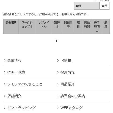
0
-
0
件 /
0
件
講習会名をクリックすると、詳細が確認でき、お申込みも可能です。
開催場所
ワークシ
サブタイ
講師
開催日
曜
開始
終了
残
ョップ名
トル
名
時
日
時間
時間
席
▲
1
企業情報
IR情報
CSR・環境
採用情報
シモジマのできること
商品紹介
店舗紹介
講習会のご案内
ギフトラッピング
WEBカタログ