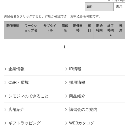
0
-
0
件 /
0
件
講習会名をクリックすると、詳細が確認でき、お申込みも可能です。
開催場所
ワークシ
サブタイ
講師
開催日
曜
開始
終了
残
ョップ名
トル
名
時
日
時間
時間
席
▲
1
企業情報
IR情報
CSR・環境
採用情報
シモジマのできること
商品紹介
店舗紹介
講習会のご案内
ギフトラッピング
WEBカタログ