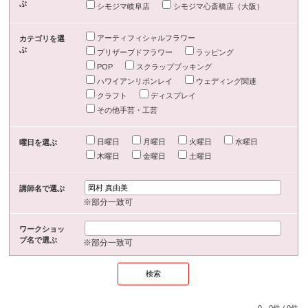
ぶ
シモジマ岐阜店
シモジマ心斎橋店（大阪）
アーティフィシャルフラワー
カテゴリを選
ぶ
プリザーブドフラワー
ラッピング
POP
スクラップブッキング
ハワイアンリボンレイ
ウェディング関連
クラフト
ディスプレイ
その他手芸・工芸
日曜日
月曜日
火曜日
水曜日
曜日を選ぶ
木曜日
金曜日
土曜日
講師名で選ぶ
※部分一致可
ワークショッ
プ名で選ぶ
※部分一致可