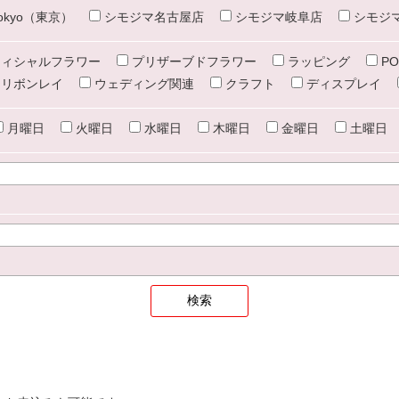
e tokyo（東京）
シモジマ名古屋店
シモジマ岐阜店
シモジ
ィシャルフラワー
プリザーブドフラワー
ラッピング
PO
リボンレイ
ウェディング関連
クラフト
ディスプレイ
月曜日
火曜日
水曜日
木曜日
金曜日
土曜日