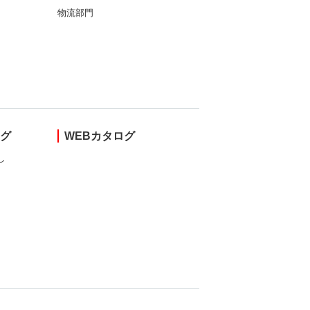
物流部門
ング
WEBカタログ
し