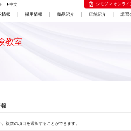
シモジマ オンライ
SH
中文
IR情報
採用情報
商品紹介
店舗紹介
講習
験教室
情報
い。複数の項目を選択することができます。