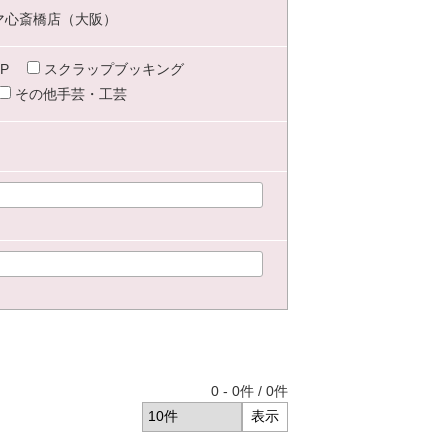
マ心斎橋店（大阪）
P
スクラップブッキング
その他手芸・工芸
0
-
0
件 /
0
件