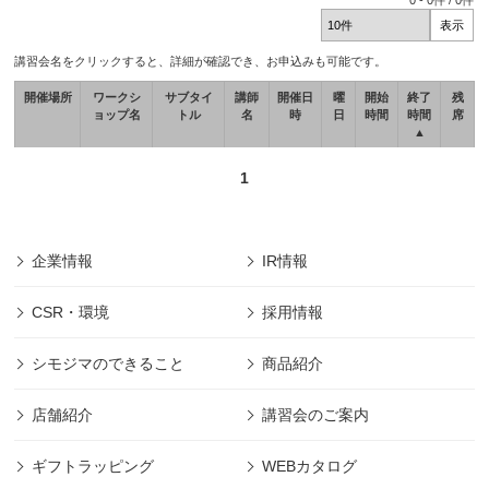
0
-
0
件 /
0
件
講習会名をクリックすると、詳細が確認でき、お申込みも可能です。
開催場所
ワークシ
サブタイ
講師
開催日
曜
開始
終了
残
ョップ名
トル
名
時
日
時間
時間
席
▲
1
企業情報
IR情報
CSR・環境
採用情報
シモジマのできること
商品紹介
店舗紹介
講習会のご案内
ギフトラッピング
WEBカタログ