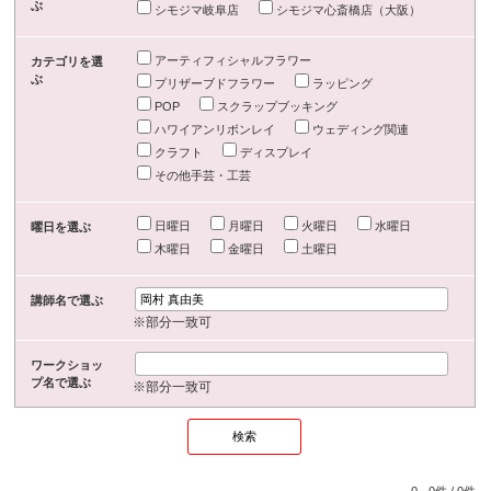
ぶ
シモジマ岐阜店
シモジマ心斎橋店（大阪）
アーティフィシャルフラワー
カテゴリを選
ぶ
プリザーブドフラワー
ラッピング
POP
スクラップブッキング
ハワイアンリボンレイ
ウェディング関連
クラフト
ディスプレイ
その他手芸・工芸
日曜日
月曜日
火曜日
水曜日
曜日を選ぶ
木曜日
金曜日
土曜日
講師名で選ぶ
※部分一致可
ワークショッ
プ名で選ぶ
※部分一致可