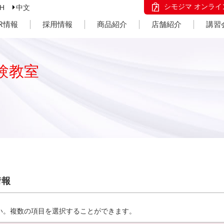
シモジマ オンライ
SH
中文
IR情報
採用情報
商品紹介
店舗紹介
講習
験教室
情報
い。複数の項目を選択することができます。