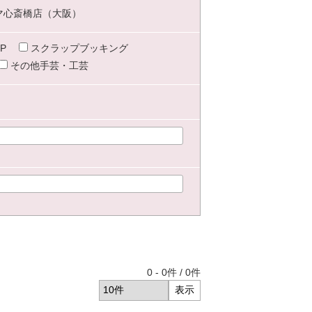
マ心斎橋店（大阪）
P
スクラップブッキング
その他手芸・工芸
0
-
0
件 /
0
件