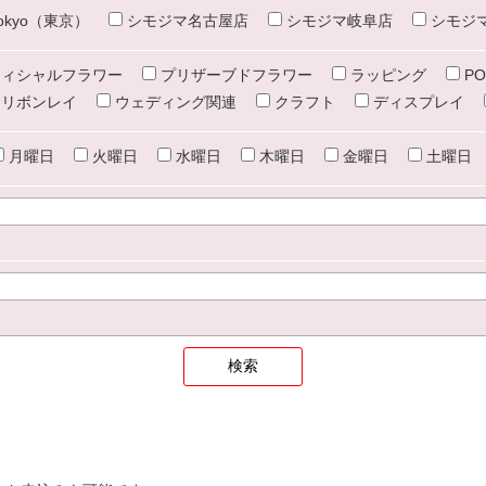
e tokyo（東京）
シモジマ名古屋店
シモジマ岐阜店
シモジ
ィシャルフラワー
プリザーブドフラワー
ラッピング
PO
リボンレイ
ウェディング関連
クラフト
ディスプレイ
月曜日
火曜日
水曜日
木曜日
金曜日
土曜日