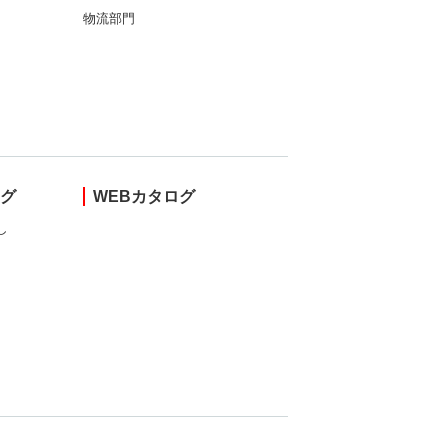
物流部門
ング
WEBカタログ
し