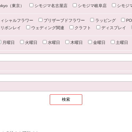
e tokyo（東京）
シモジマ名古屋店
シモジマ岐阜店
シモジ
ィシャルフラワー
プリザーブドフラワー
ラッピング
PO
リボンレイ
ウェディング関連
クラフト
ディスプレイ
月曜日
火曜日
水曜日
木曜日
金曜日
土曜日