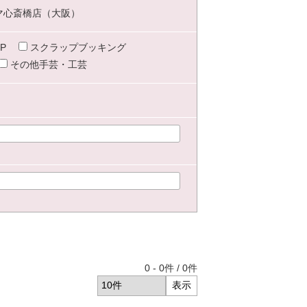
マ心斎橋店（大阪）
P
スクラップブッキング
その他手芸・工芸
0
-
0
件 /
0
件