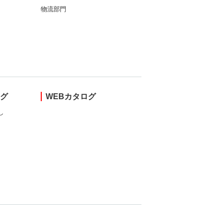
物流部門
ング
WEBカタログ
し