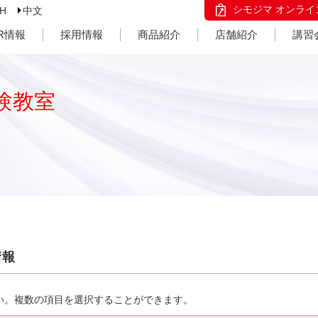
シモジマ オンライ
SH
中文
IR情報
採用情報
商品紹介
店舗紹介
講習
験教室
情報
い。複数の項目を選択することができます。