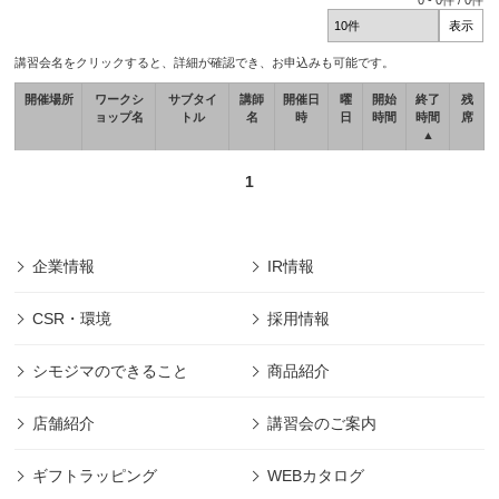
0
-
0
件 /
0
件
講習会名をクリックすると、詳細が確認でき、お申込みも可能です。
開催場所
ワークシ
サブタイ
講師
開催日
曜
開始
終了
残
ョップ名
トル
名
時
日
時間
時間
席
▲
1
企業情報
IR情報
CSR・環境
採用情報
シモジマのできること
商品紹介
店舗紹介
講習会のご案内
ギフトラッピング
WEBカタログ