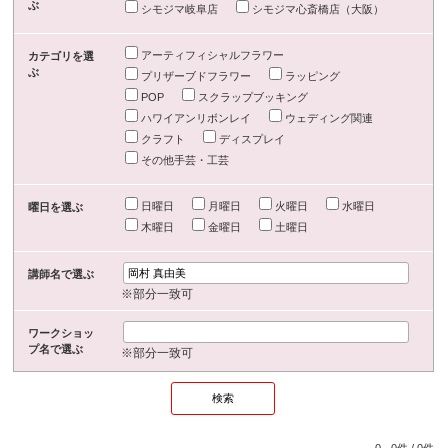
ぶ
シモジマ岐阜店
シモジマ心斎橋店（大阪）
アーティフィシャルフラワー
カテゴリを選
ぶ
プリザーブドフラワー
ラッピング
POP
スクラップブッキング
ハワイアンリボンレイ
ウェディング関連
クラフト
ディスプレイ
その他手芸・工芸
日曜日
月曜日
火曜日
水曜日
曜日を選ぶ
木曜日
金曜日
土曜日
講師名で選ぶ
※部分一致可
ワークショッ
プ名で選ぶ
※部分一致可