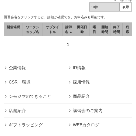
0
-
0
件 /
0
件
講習会名をクリックすると、詳細が確認でき、お申込みも可能です。
開催場所
ワークシ
サブタイ
講師
開催日
曜
開始
終了
残
ョップ名
トル
名 ▲
時
日
時間
時間
席
1
企業情報
IR情報
CSR・環境
採用情報
シモジマのできること
商品紹介
店舗紹介
講習会のご案内
ギフトラッピング
WEBカタログ