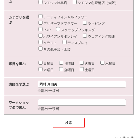
ぶ
シモジマ岐阜店
シモジマ心斎橋店（大阪）
アーティフィシャルフラワー
カテゴリを選
ぶ
プリザーブドフラワー
ラッピング
POP
スクラップブッキング
ハワイアンリボンレイ
ウェディング関連
クラフト
ディスプレイ
その他手芸・工芸
日曜日
月曜日
火曜日
水曜日
曜日を選ぶ
木曜日
金曜日
土曜日
講師名で選ぶ
※部分一致可
ワークショッ
プ名で選ぶ
※部分一致可