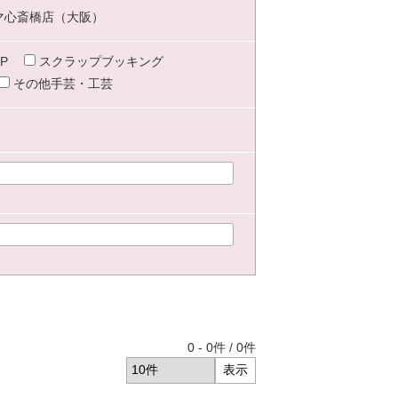
マ心斎橋店（大阪）
P
スクラップブッキング
その他手芸・工芸
0
-
0
件 /
0
件