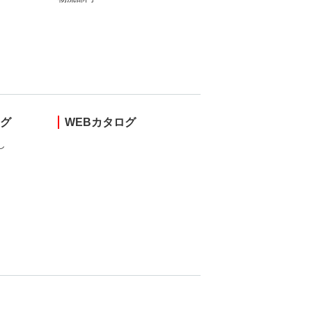
ング
WEBカタログ
し