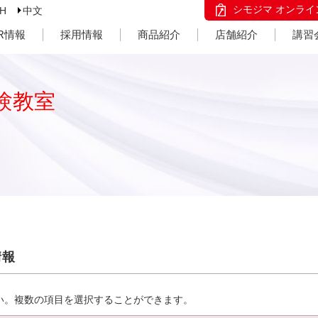
シモジマ オンライ
SH
中文
IR情報
採用情報
商品紹介
店舗紹介
講習
験教室
情報
い。複数の項目を選択することができます。