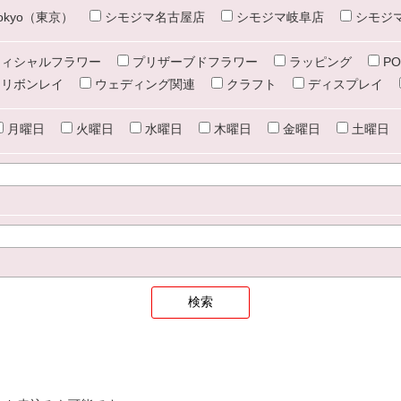
e tokyo（東京）
シモジマ名古屋店
シモジマ岐阜店
シモジ
ィシャルフラワー
プリザーブドフラワー
ラッピング
PO
リボンレイ
ウェディング関連
クラフト
ディスプレイ
月曜日
火曜日
水曜日
木曜日
金曜日
土曜日