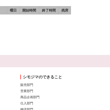
曜日
開始時間
終了時間
残席
シモジマのできること
販売部門
営業部門
商品企画部門
仕入部門
物流部門