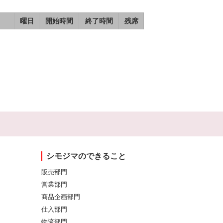
曜日
開始時間
終了時間
残席
シモジマのできること
販売部門
営業部門
商品企画部門
仕入部門
物流部門