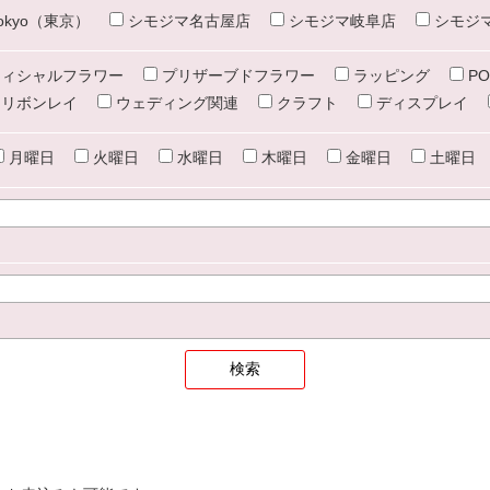
e tokyo（東京）
シモジマ名古屋店
シモジマ岐阜店
シモジ
ィシャルフラワー
プリザーブドフラワー
ラッピング
PO
リボンレイ
ウェディング関連
クラフト
ディスプレイ
月曜日
火曜日
水曜日
木曜日
金曜日
土曜日