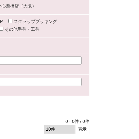
マ心斎橋店（大阪）
P
スクラップブッキング
その他手芸・工芸
0
-
0
件 /
0
件