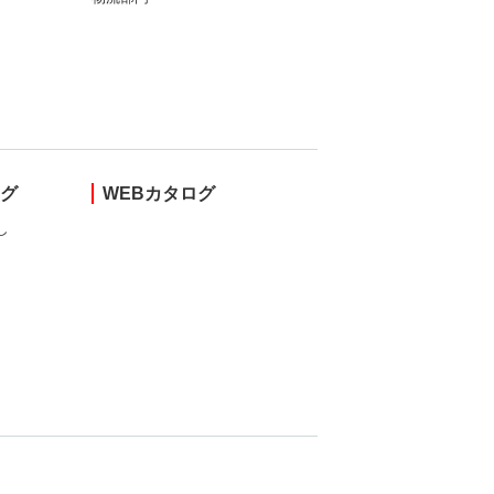
ング
WEBカタログ
し