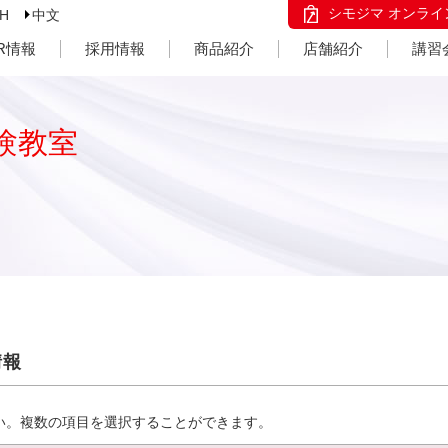
シモジマ オンライ
SH
中文
IR情報
採用情報
商品紹介
店舗紹介
講習
験教室
情報
い。複数の項目を選択することができます。