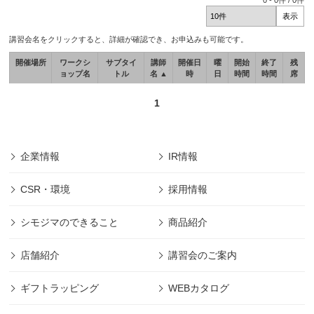
0
-
0
件 /
0
件
講習会名をクリックすると、詳細が確認でき、お申込みも可能です。
開催場所
ワークシ
サブタイ
講師
開催日
曜
開始
終了
残
ョップ名
トル
名 ▲
時
日
時間
時間
席
1
企業情報
IR情報
CSR・環境
採用情報
シモジマのできること
商品紹介
店舗紹介
講習会のご案内
ギフトラッピング
WEBカタログ