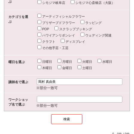
ぶ
シモジマ岐阜店
シモジマ心斎橋店（大阪）
アーティフィシャルフラワー
カテゴリを選
ぶ
プリザーブドフラワー
ラッピング
POP
スクラップブッキング
ハワイアンリボンレイ
ウェディング関連
クラフト
ディスプレイ
その他手芸・工芸
日曜日
月曜日
火曜日
水曜日
曜日を選ぶ
木曜日
金曜日
土曜日
講師名で選ぶ
※部分一致可
ワークショッ
プ名で選ぶ
※部分一致可