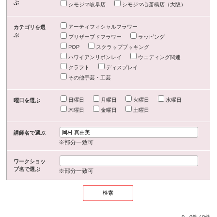
ぶ
シモジマ岐阜店
シモジマ心斎橋店（大阪）
アーティフィシャルフラワー
カテゴリを選
ぶ
プリザーブドフラワー
ラッピング
POP
スクラップブッキング
ハワイアンリボンレイ
ウェディング関連
クラフト
ディスプレイ
その他手芸・工芸
日曜日
月曜日
火曜日
水曜日
曜日を選ぶ
木曜日
金曜日
土曜日
講師名で選ぶ
※部分一致可
ワークショッ
プ名で選ぶ
※部分一致可