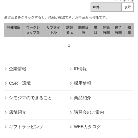
0
-
0
件 /
0
件
講習会名をクリックすると、詳細が確認でき、お申込みも可能です。
開催場所
ワークシ
サブタイ
講師
開催日
曜
開始
終了
残
ョップ名
トル
名 ▲
時
日
時間
時間
席
1
企業情報
IR情報
CSR・環境
採用情報
シモジマのできること
商品紹介
店舗紹介
講習会のご案内
ギフトラッピング
WEBカタログ