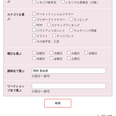
ぶ
シモジマ岐阜店
シモジマ心斎橋店（大阪）
アーティフィシャルフラワー
カテゴリを選
ぶ
プリザーブドフラワー
ラッピング
POP
スクラップブッキング
ハワイアンリボンレイ
ウェディング関連
クラフト
ディスプレイ
その他手芸・工芸
日曜日
月曜日
火曜日
水曜日
曜日を選ぶ
木曜日
金曜日
土曜日
講師名で選ぶ
※部分一致可
ワークショッ
プ名で選ぶ
※部分一致可