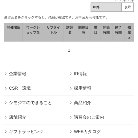
0
-
0
件 /
0
件
講習会名をクリックすると、詳細が確認でき、お申込みも可能です。
開催場所
ワークシ
サブタイ
講師
開催日
曜
開始
終了
残
ョップ名
トル
名
時
日
時間
時間
席
▲
1
企業情報
IR情報
CSR・環境
採用情報
シモジマのできること
商品紹介
店舗紹介
講習会のご案内
ギフトラッピング
WEBカタログ