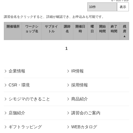
0
-
0
件 /
0
件
講習会名をクリックすると、詳細が確認でき、お申込みも可能です。
開催場所
ワークシ
サブタイ
講師
開催日
曜
開始
終了
残
ョップ名
トル
名
時
日
時間
時間
席
▲
1
企業情報
IR情報
CSR・環境
採用情報
シモジマのできること
商品紹介
店舗紹介
講習会のご案内
ギフトラッピング
WEBカタログ