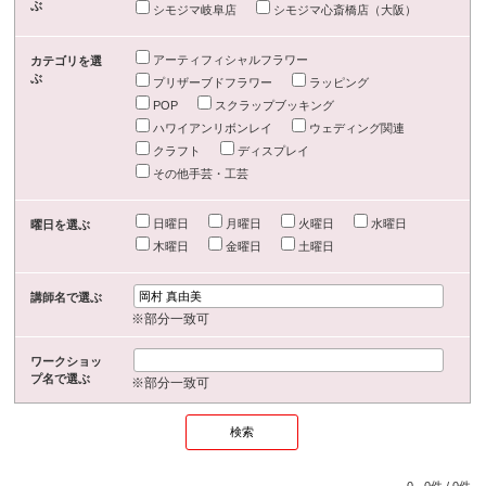
ぶ
シモジマ岐阜店
シモジマ心斎橋店（大阪）
アーティフィシャルフラワー
カテゴリを選
ぶ
プリザーブドフラワー
ラッピング
POP
スクラップブッキング
ハワイアンリボンレイ
ウェディング関連
クラフト
ディスプレイ
その他手芸・工芸
日曜日
月曜日
火曜日
水曜日
曜日を選ぶ
木曜日
金曜日
土曜日
講師名で選ぶ
※部分一致可
ワークショッ
プ名で選ぶ
※部分一致可