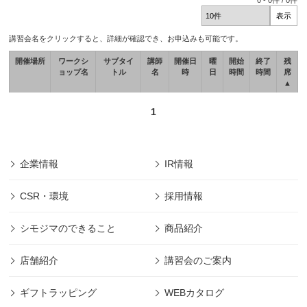
0
-
0
件 /
0
件
講習会名をクリックすると、詳細が確認でき、お申込みも可能です。
開催場所
ワークシ
サブタイ
講師
開催日
曜
開始
終了
残
ョップ名
トル
名
時
日
時間
時間
席
▲
1
企業情報
IR情報
CSR・環境
採用情報
シモジマのできること
商品紹介
店舗紹介
講習会のご案内
ギフトラッピング
WEBカタログ