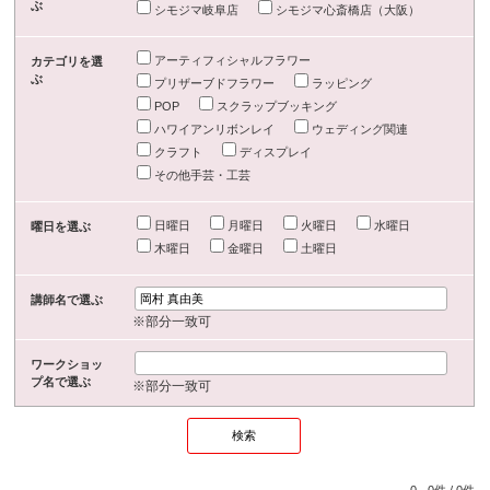
ぶ
シモジマ岐阜店
シモジマ心斎橋店（大阪）
アーティフィシャルフラワー
カテゴリを選
ぶ
プリザーブドフラワー
ラッピング
POP
スクラップブッキング
ハワイアンリボンレイ
ウェディング関連
クラフト
ディスプレイ
その他手芸・工芸
日曜日
月曜日
火曜日
水曜日
曜日を選ぶ
木曜日
金曜日
土曜日
講師名で選ぶ
※部分一致可
ワークショッ
プ名で選ぶ
※部分一致可