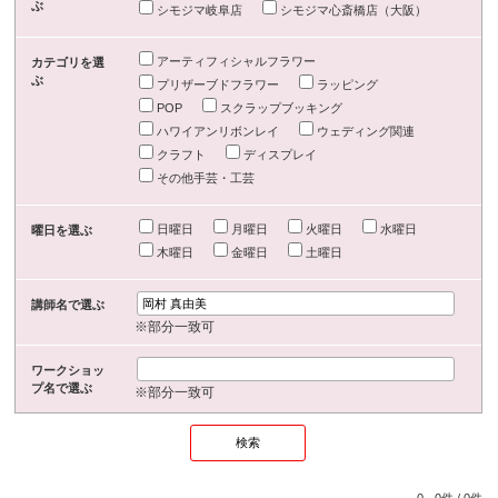
ぶ
シモジマ岐阜店
シモジマ心斎橋店（大阪）
アーティフィシャルフラワー
カテゴリを選
ぶ
プリザーブドフラワー
ラッピング
POP
スクラップブッキング
ハワイアンリボンレイ
ウェディング関連
クラフト
ディスプレイ
その他手芸・工芸
日曜日
月曜日
火曜日
水曜日
曜日を選ぶ
木曜日
金曜日
土曜日
講師名で選ぶ
※部分一致可
ワークショッ
プ名で選ぶ
※部分一致可