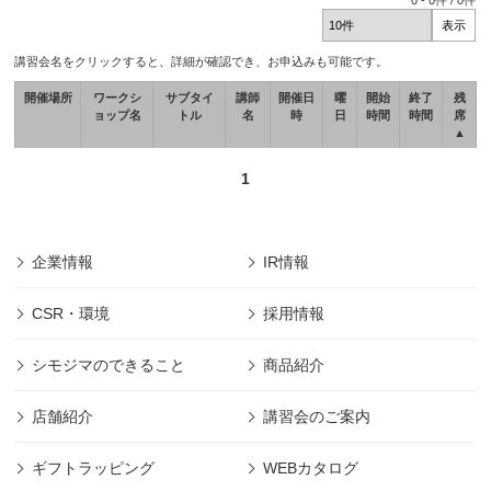
0
-
0
件 /
0
件
講習会名をクリックすると、詳細が確認でき、お申込みも可能です。
開催場所
ワークシ
サブタイ
講師
開催日
曜
開始
終了
残
ョップ名
トル
名
時
日
時間
時間
席
▲
1
企業情報
IR情報
CSR・環境
採用情報
シモジマのできること
商品紹介
店舗紹介
講習会のご案内
ギフトラッピング
WEBカタログ