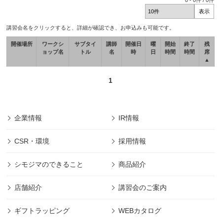
0
-
0
件 /
0
件
講習会名をクリックすると、詳細が確認でき、お申込みも可能です。
開催場所
ワークシ
サブタイ
講師
開催日
曜
開始
終了
残
ョップ名
トル
名
時
日
時間
時間
席
▲
1
企業情報
IR情報
CSR・環境
採用情報
シモジマのできること
商品紹介
店舗紹介
講習会のご案内
ギフトラッピング
WEBカタログ