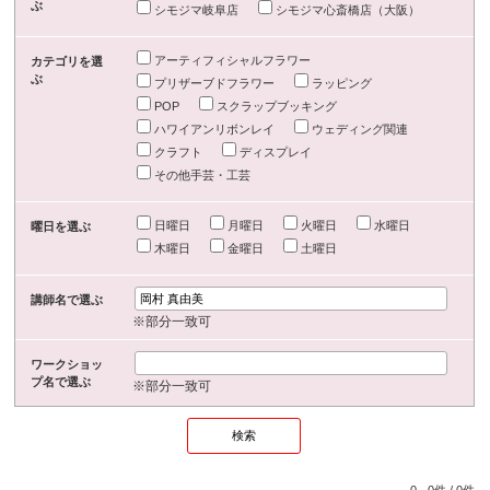
ぶ
シモジマ岐阜店
シモジマ心斎橋店（大阪）
アーティフィシャルフラワー
カテゴリを選
ぶ
プリザーブドフラワー
ラッピング
POP
スクラップブッキング
ハワイアンリボンレイ
ウェディング関連
クラフト
ディスプレイ
その他手芸・工芸
日曜日
月曜日
火曜日
水曜日
曜日を選ぶ
木曜日
金曜日
土曜日
講師名で選ぶ
※部分一致可
ワークショッ
プ名で選ぶ
※部分一致可