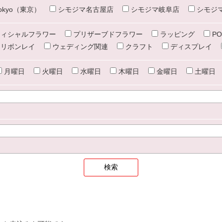
e tokyo（東京）
シモジマ名古屋店
シモジマ岐阜店
シモジ
ィシャルフラワー
プリザーブドフラワー
ラッピング
PO
リボンレイ
ウェディング関連
クラフト
ディスプレイ
月曜日
火曜日
水曜日
木曜日
金曜日
土曜日