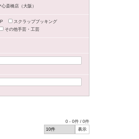
マ心斎橋店（大阪）
P
スクラップブッキング
その他手芸・工芸
0
-
0
件 /
0
件