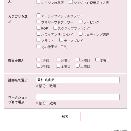
ぶ
シモジマ岐阜店
シモジマ心斎橋店（大阪）
アーティフィシャルフラワー
カテゴリを選
ぶ
プリザーブドフラワー
ラッピング
POP
スクラップブッキング
ハワイアンリボンレイ
ウェディング関連
クラフト
ディスプレイ
その他手芸・工芸
日曜日
月曜日
火曜日
水曜日
曜日を選ぶ
木曜日
金曜日
土曜日
講師名で選ぶ
※部分一致可
ワークショッ
プ名で選ぶ
※部分一致可