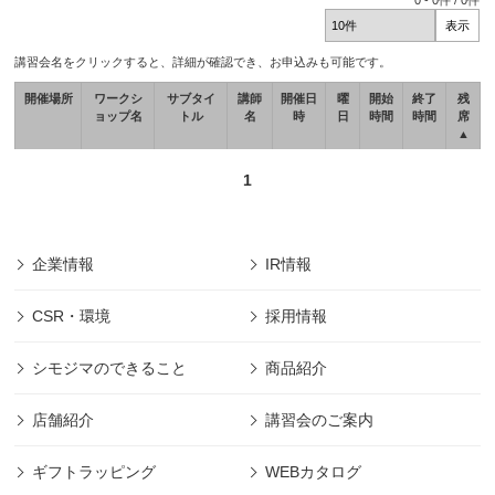
0
-
0
件 /
0
件
講習会名をクリックすると、詳細が確認でき、お申込みも可能です。
開催場所
ワークシ
サブタイ
講師
開催日
曜
開始
終了
残
ョップ名
トル
名
時
日
時間
時間
席
▲
1
企業情報
IR情報
CSR・環境
採用情報
シモジマのできること
商品紹介
店舗紹介
講習会のご案内
ギフトラッピング
WEBカタログ