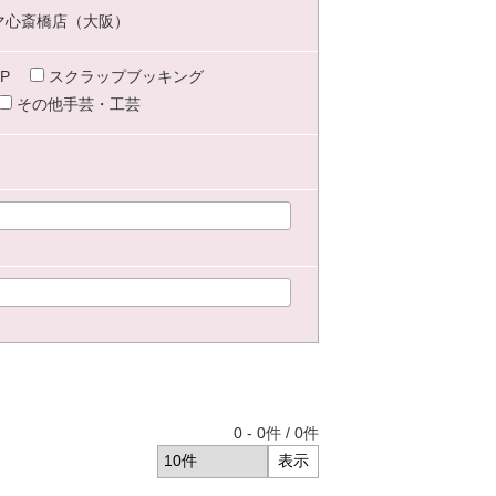
マ心斎橋店（大阪）
P
スクラップブッキング
その他手芸・工芸
0
-
0
件 /
0
件