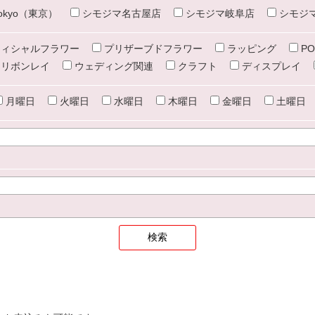
e tokyo（東京）
シモジマ名古屋店
シモジマ岐阜店
シモジ
ィシャルフラワー
プリザーブドフラワー
ラッピング
PO
リボンレイ
ウェディング関連
クラフト
ディスプレイ
月曜日
火曜日
水曜日
木曜日
金曜日
土曜日