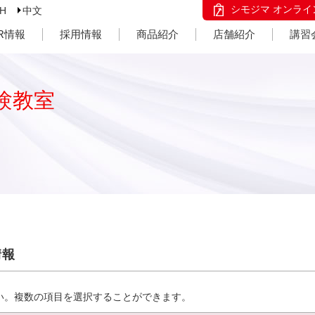
シモジマ オンライ
SH
中文
IR情報
採用情報
商品紹介
店舗紹介
講習
験教室
情報
い。複数の項目を選択することができます。