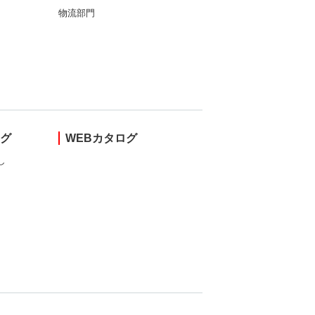
物流部門
ング
WEBカタログ
し