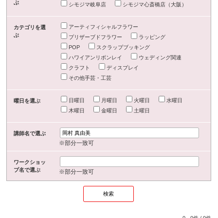
ぶ
シモジマ岐阜店
シモジマ心斎橋店（大阪）
アーティフィシャルフラワー
カテゴリを選
ぶ
プリザーブドフラワー
ラッピング
POP
スクラップブッキング
ハワイアンリボンレイ
ウェディング関連
クラフト
ディスプレイ
その他手芸・工芸
日曜日
月曜日
火曜日
水曜日
曜日を選ぶ
木曜日
金曜日
土曜日
講師名で選ぶ
※部分一致可
ワークショッ
プ名で選ぶ
※部分一致可