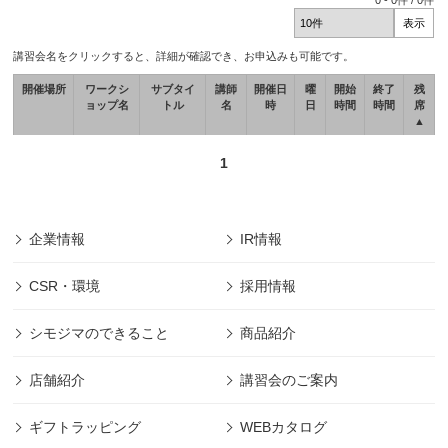
0
-
0
件 /
0
件
講習会名をクリックすると、詳細が確認でき、お申込みも可能です。
開催場所
ワークシ
サブタイ
講師
開催日
曜
開始
終了
残
ョップ名
トル
名
時
日
時間
時間
席
▲
1
企業情報
IR情報
CSR・環境
採用情報
シモジマのできること
商品紹介
店舗紹介
講習会のご案内
ギフトラッピング
WEBカタログ