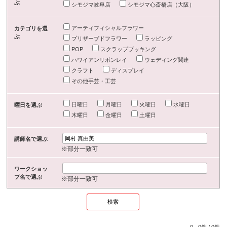
ぶ
シモジマ岐阜店
シモジマ心斎橋店（大阪）
アーティフィシャルフラワー
カテゴリを選
ぶ
プリザーブドフラワー
ラッピング
POP
スクラップブッキング
ハワイアンリボンレイ
ウェディング関連
クラフト
ディスプレイ
その他手芸・工芸
日曜日
月曜日
火曜日
水曜日
曜日を選ぶ
木曜日
金曜日
土曜日
講師名で選ぶ
※部分一致可
ワークショッ
プ名で選ぶ
※部分一致可