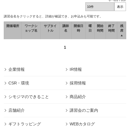
0
-
0
件 /
0
件
講習会名をクリックすると、詳細が確認でき、お申込みも可能です。
開催場所
ワークシ
サブタイ
講師
開催日
曜
開始
終了
残
ョップ名
トル
名
時
日
時間
時間
席
▲
1
企業情報
IR情報
CSR・環境
採用情報
シモジマのできること
商品紹介
店舗紹介
講習会のご案内
ギフトラッピング
WEBカタログ