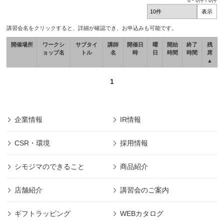
0
-
0
件 /
0
件
講習会名をクリックすると、詳細が確認でき、お申込みも可能です。
開催場所
ワークシ
サブタイ
講師
開催日
曜
開始
終了
残
ョップ名
トル
名
時
日
時間
時間
席
▲
1
企業情報
IR情報
CSR・環境
採用情報
シモジマのできること
商品紹介
店舗紹介
講習会のご案内
ギフトラッピング
WEBカタログ