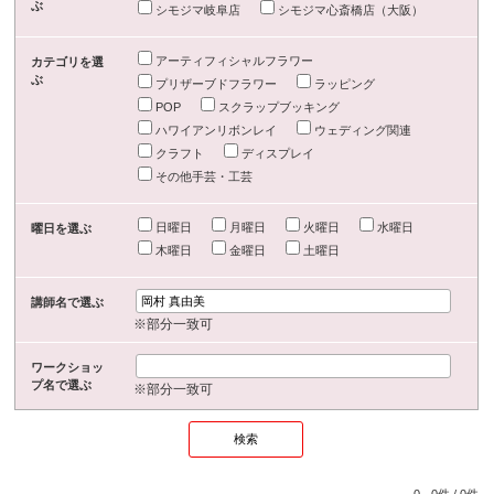
ぶ
シモジマ岐阜店
シモジマ心斎橋店（大阪）
アーティフィシャルフラワー
カテゴリを選
ぶ
プリザーブドフラワー
ラッピング
POP
スクラップブッキング
ハワイアンリボンレイ
ウェディング関連
クラフト
ディスプレイ
その他手芸・工芸
日曜日
月曜日
火曜日
水曜日
曜日を選ぶ
木曜日
金曜日
土曜日
講師名で選ぶ
※部分一致可
ワークショッ
プ名で選ぶ
※部分一致可