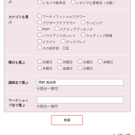
ぶ
シモジマ岐阜店
シモジマ心斎橋店（大阪）
アーティフィシャルフラワー
カテゴリを選
ぶ
プリザーブドフラワー
ラッピング
POP
スクラップブッキング
ハワイアンリボンレイ
ウェディング関連
クラフト
ディスプレイ
その他手芸・工芸
日曜日
月曜日
火曜日
水曜日
曜日を選ぶ
木曜日
金曜日
土曜日
講師名で選ぶ
※部分一致可
ワークショッ
プ名で選ぶ
※部分一致可