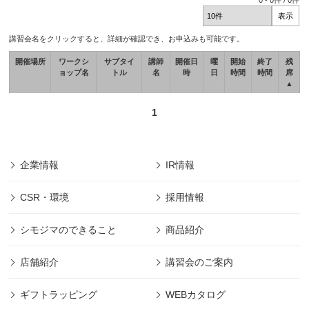
0
-
0
件 /
0
件
講習会名をクリックすると、詳細が確認でき、お申込みも可能です。
開催場所
ワークシ
サブタイ
講師
開催日
曜
開始
終了
残
ョップ名
トル
名
時
日
時間
時間
席
▲
1
企業情報
IR情報
CSR・環境
採用情報
シモジマのできること
商品紹介
店舗紹介
講習会のご案内
ギフトラッピング
WEBカタログ