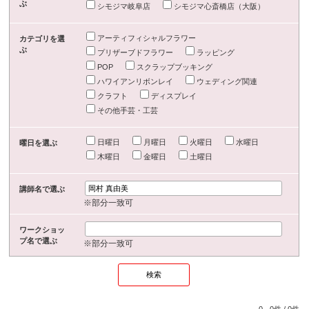
ぶ
シモジマ岐阜店
シモジマ心斎橋店（大阪）
アーティフィシャルフラワー
カテゴリを選
ぶ
プリザーブドフラワー
ラッピング
POP
スクラップブッキング
ハワイアンリボンレイ
ウェディング関連
クラフト
ディスプレイ
その他手芸・工芸
日曜日
月曜日
火曜日
水曜日
曜日を選ぶ
木曜日
金曜日
土曜日
講師名で選ぶ
※部分一致可
ワークショッ
プ名で選ぶ
※部分一致可