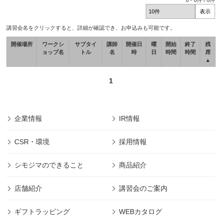
0
-
0
件 /
0
件
講習会名をクリックすると、詳細が確認でき、お申込みも可能です。
開催場所
ワークシ
サブタイ
講師
開催日
曜
開始
終了
残
ョップ名
トル
名
時
日
時間
時間
席
▲
1
企業情報
IR情報
CSR・環境
採用情報
シモジマのできること
商品紹介
店舗紹介
講習会のご案内
ギフトラッピング
WEBカタログ