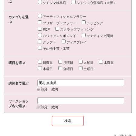
ぶ
シモジマ岐阜店
シモジマ心斎橋店（大阪）
アーティフィシャルフラワー
カテゴリを選
ぶ
プリザーブドフラワー
ラッピング
POP
スクラップブッキング
ハワイアンリボンレイ
ウェディング関連
クラフト
ディスプレイ
その他手芸・工芸
日曜日
月曜日
火曜日
水曜日
曜日を選ぶ
木曜日
金曜日
土曜日
講師名で選ぶ
※部分一致可
ワークショッ
プ名で選ぶ
※部分一致可