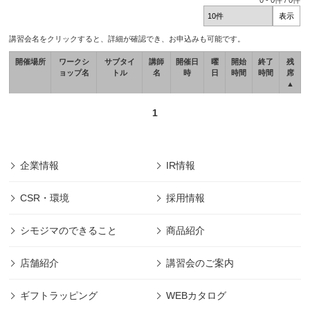
0
-
0
件 /
0
件
講習会名をクリックすると、詳細が確認でき、お申込みも可能です。
開催場所
ワークシ
サブタイ
講師
開催日
曜
開始
終了
残
ョップ名
トル
名
時
日
時間
時間
席
▲
1
企業情報
IR情報
CSR・環境
採用情報
シモジマのできること
商品紹介
店舗紹介
講習会のご案内
ギフトラッピング
WEBカタログ