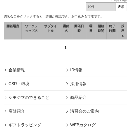
0
-
0
件 /
0
件
講習会名をクリックすると、詳細が確認でき、お申込みも可能です。
開催場所
ワークシ
サブタイ
講師
開催日
曜
開始
終了
残
ョップ名
トル
名
時
日
時間
時間
席
▲
1
企業情報
IR情報
CSR・環境
採用情報
シモジマのできること
商品紹介
店舗紹介
講習会のご案内
ギフトラッピング
WEBカタログ