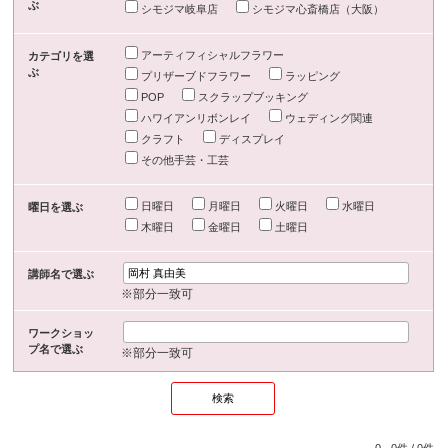
ぶ
シモジマ岐阜店
シモジマ心斎橋店（大阪）
アーティフィシャルフラワー
カテゴリを選
ぶ
プリザーブドフラワー
ラッピング
POP
スクラップブッキング
ハワイアンリボンレイ
ウェディング関連
クラフト
ディスプレイ
その他手芸・工芸
日曜日
月曜日
火曜日
水曜日
曜日を選ぶ
木曜日
金曜日
土曜日
講師名で選ぶ
※部分一致可
ワークショッ
プ名で選ぶ
※部分一致可