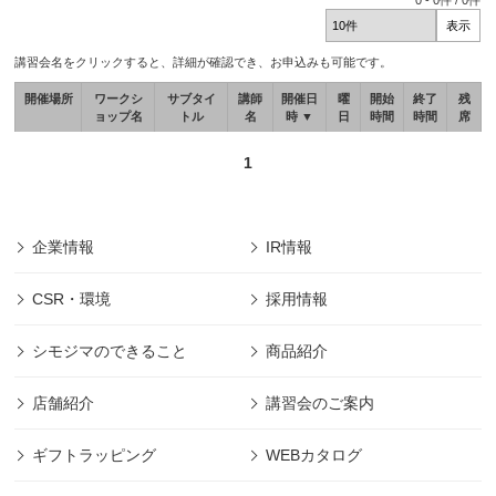
0
-
0
件 /
0
件
講習会名をクリックすると、詳細が確認でき、お申込みも可能です。
開催場所
ワークシ
サブタイ
講師
開催日
曜
開始
終了
残
ョップ名
トル
名
時 ▼
日
時間
時間
席
1
企業情報
IR情報
CSR・環境
採用情報
シモジマのできること
商品紹介
店舗紹介
講習会のご案内
ギフトラッピング
WEBカタログ