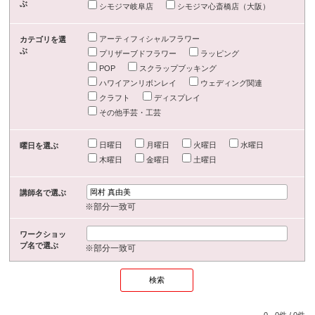
ぶ
シモジマ岐阜店
シモジマ心斎橋店（大阪）
アーティフィシャルフラワー
カテゴリを選
ぶ
プリザーブドフラワー
ラッピング
POP
スクラップブッキング
ハワイアンリボンレイ
ウェディング関連
クラフト
ディスプレイ
その他手芸・工芸
日曜日
月曜日
火曜日
水曜日
曜日を選ぶ
木曜日
金曜日
土曜日
講師名で選ぶ
※部分一致可
ワークショッ
プ名で選ぶ
※部分一致可