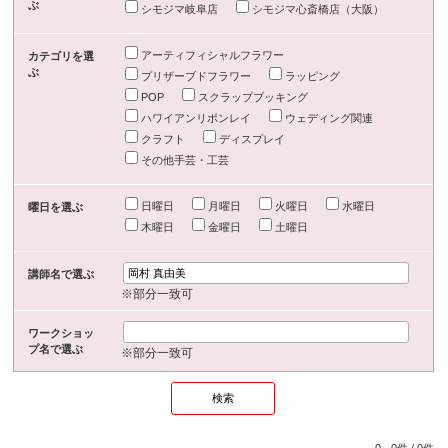
ぶ
シモジマ岐阜店
シモジマ心斎橋店（大阪）
アーティフィシャルフラワー
カテゴリを選
ぶ
プリザーブドフラワー
ラッピング
POP
スクラップブッキング
ハワイアンリボンレイ
ウェディング関連
クラフト
ディスプレイ
その他手芸・工芸
日曜日
月曜日
火曜日
水曜日
曜日を選ぶ
木曜日
金曜日
土曜日
講師名で選ぶ
※部分一致可
ワークショッ
プ名で選ぶ
※部分一致可