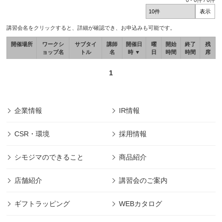
0
-
0
件 /
0
件
講習会名をクリックすると、詳細が確認でき、お申込みも可能です。
開催場所
ワークシ
サブタイ
講師
開催日
曜
開始
終了
残
ョップ名
トル
名
時 ▼
日
時間
時間
席
1
企業情報
IR情報
CSR・環境
採用情報
シモジマのできること
商品紹介
店舗紹介
講習会のご案内
ギフトラッピング
WEBカタログ