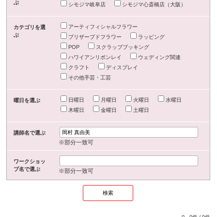
ぶ
シモジマ岐阜店
シモジマ心斎橋店（大阪）
アーティフィシャルフラワー
カテゴリを選
ぶ
プリザーブドフラワー
ラッピング
POP
スクラップブッキング
ハワイアンリボンレイ
ウェディング関連
クラフト
ディスプレイ
その他手芸・工芸
日曜日
月曜日
火曜日
水曜日
曜日を選ぶ
木曜日
金曜日
土曜日
講師名で選ぶ
※部分一致可
ワークショッ
プ名で選ぶ
※部分一致可