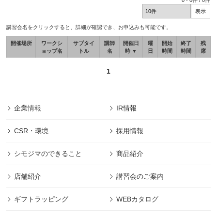
0
-
0
件 /
0
件
講習会名をクリックすると、詳細が確認でき、お申込みも可能です。
開催場所
ワークシ
サブタイ
講師
開催日
曜
開始
終了
残
ョップ名
トル
名
時 ▼
日
時間
時間
席
1
企業情報
IR情報
CSR・環境
採用情報
シモジマのできること
商品紹介
店舗紹介
講習会のご案内
ギフトラッピング
WEBカタログ