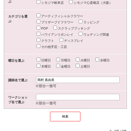
ぶ
シモジマ岐阜店
シモジマ心斎橋店（大阪）
アーティフィシャルフラワー
カテゴリを選
ぶ
プリザーブドフラワー
ラッピング
POP
スクラップブッキング
ハワイアンリボンレイ
ウェディング関連
クラフト
ディスプレイ
その他手芸・工芸
日曜日
月曜日
火曜日
水曜日
曜日を選ぶ
木曜日
金曜日
土曜日
講師名で選ぶ
※部分一致可
ワークショッ
プ名で選ぶ
※部分一致可