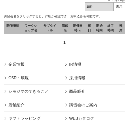
0
-
0
件 /
0
件
講習会名をクリックすると、詳細が確認でき、お申込みも可能です。
開催場所
ワークシ
サブタイ
講師
開催日
曜
開始
終了
残
ョップ名
トル
名
時 ▲
日
時間
時間
席
1
企業情報
IR情報
CSR・環境
採用情報
シモジマのできること
商品紹介
店舗紹介
講習会のご案内
ギフトラッピング
WEBカタログ