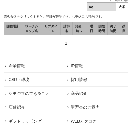
0
-
0
件 /
0
件
講習会名をクリックすると、詳細が確認でき、お申込みも可能です。
開催場所
ワークシ
サブタイ
講師
開催日
曜
開始
終了
残
ョップ名
トル
名
時 ▲
日
時間
時間
席
1
企業情報
IR情報
CSR・環境
採用情報
シモジマのできること
商品紹介
店舗紹介
講習会のご案内
ギフトラッピング
WEBカタログ