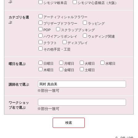
ぶ
シモジマ岐阜店
シモジマ心斎橋店（大阪）
アーティフィシャルフラワー
カテゴリを選
ぶ
プリザーブドフラワー
ラッピング
POP
スクラップブッキング
ハワイアンリボンレイ
ウェディング関連
クラフト
ディスプレイ
その他手芸・工芸
日曜日
月曜日
火曜日
水曜日
曜日を選ぶ
木曜日
金曜日
土曜日
講師名で選ぶ
※部分一致可
ワークショッ
プ名で選ぶ
※部分一致可