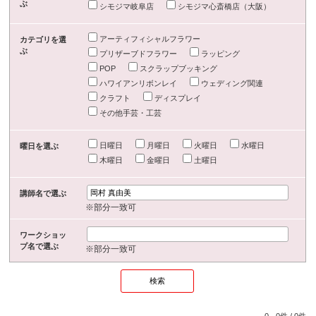
ぶ
シモジマ岐阜店
シモジマ心斎橋店（大阪）
アーティフィシャルフラワー
カテゴリを選
ぶ
プリザーブドフラワー
ラッピング
POP
スクラップブッキング
ハワイアンリボンレイ
ウェディング関連
クラフト
ディスプレイ
その他手芸・工芸
日曜日
月曜日
火曜日
水曜日
曜日を選ぶ
木曜日
金曜日
土曜日
講師名で選ぶ
※部分一致可
ワークショッ
プ名で選ぶ
※部分一致可