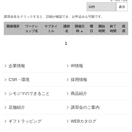
0
-
0
件 /
0
件
講習会名をクリックすると、詳細が確認でき、お申込みも可能です。
開催場所
ワークシ
サブタイ
講師
開催日
曜
開始
終了
残
ョップ名
トル
名
時 ▲
日
時間
時間
席
1
企業情報
IR情報
CSR・環境
採用情報
シモジマのできること
商品紹介
店舗紹介
講習会のご案内
ギフトラッピング
WEBカタログ