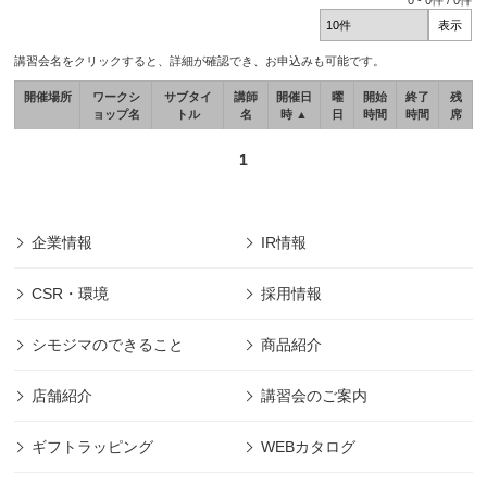
0
-
0
件 /
0
件
講習会名をクリックすると、詳細が確認でき、お申込みも可能です。
開催場所
ワークシ
サブタイ
講師
開催日
曜
開始
終了
残
ョップ名
トル
名
時 ▲
日
時間
時間
席
1
企業情報
IR情報
CSR・環境
採用情報
シモジマのできること
商品紹介
店舗紹介
講習会のご案内
ギフトラッピング
WEBカタログ