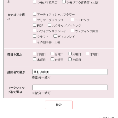
ぶ
シモジマ岐阜店
シモジマ心斎橋店（大阪）
アーティフィシャルフラワー
カテゴリを選
ぶ
プリザーブドフラワー
ラッピング
POP
スクラップブッキング
ハワイアンリボンレイ
ウェディング関連
クラフト
ディスプレイ
その他手芸・工芸
日曜日
月曜日
火曜日
水曜日
曜日を選ぶ
木曜日
金曜日
土曜日
講師名で選ぶ
※部分一致可
ワークショッ
プ名で選ぶ
※部分一致可