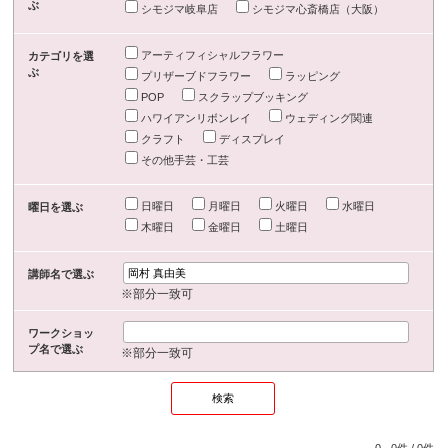
ぶ
シモジマ岐阜店
シモジマ心斎橋店（大阪）
アーティフィシャルフラワー
カテゴリを選
ぶ
プリザーブドフラワー
ラッピング
POP
スクラップブッキング
ハワイアンリボンレイ
ウェディング関連
クラフト
ディスプレイ
その他手芸・工芸
日曜日
月曜日
火曜日
水曜日
曜日を選ぶ
木曜日
金曜日
土曜日
講師名で選ぶ
※部分一致可
ワークショッ
プ名で選ぶ
※部分一致可