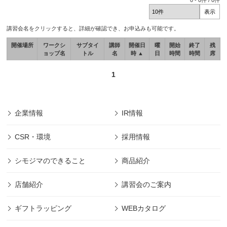
0
-
0
件 /
0
件
講習会名をクリックすると、詳細が確認でき、お申込みも可能です。
開催場所
ワークシ
サブタイ
講師
開催日
曜
開始
終了
残
ョップ名
トル
名
時 ▲
日
時間
時間
席
1
企業情報
IR情報
CSR・環境
採用情報
シモジマのできること
商品紹介
店舗紹介
講習会のご案内
ギフトラッピング
WEBカタログ