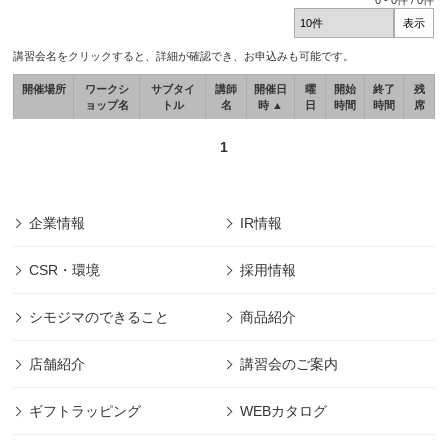
0
-
0
件 /
0
件
講習会名をクリックすると、詳細が確認でき、お申込みも可能です。
開催場所
ワークシ
サブタイ
講師
開催日
曜
開始
終了
残
ョップ名
トル
名
時 ▲
日
時間
時間
席
1
企業情報
IR情報
CSR・環境
採用情報
シモジマのできること
商品紹介
店舗紹介
講習会のご案内
ギフトラッピング
WEBカタログ