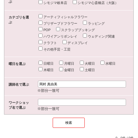
ぶ
シモジマ岐阜店
シモジマ心斎橋店（大阪）
アーティフィシャルフラワー
カテゴリを選
ぶ
プリザーブドフラワー
ラッピング
POP
スクラップブッキング
ハワイアンリボンレイ
ウェディング関連
クラフト
ディスプレイ
その他手芸・工芸
日曜日
月曜日
火曜日
水曜日
曜日を選ぶ
木曜日
金曜日
土曜日
講師名で選ぶ
※部分一致可
ワークショッ
プ名で選ぶ
※部分一致可