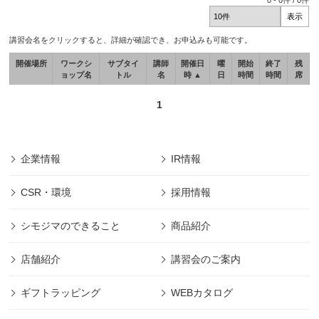
0
-
0
件 /
0
件
講習会名をクリックすると、詳細が確認でき、お申込みも可能です。
開催場所
ワークシ
サブタイ
講師
開催日
曜
開始
終了
残
ョップ名
トル
名
時 ▲
日
時間
時間
席
1
企業情報
IR情報
CSR・環境
採用情報
シモジマのできること
商品紹介
店舗紹介
講習会のご案内
ギフトラッピング
WEBカタログ