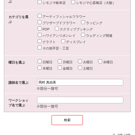
ぶ
シモジマ岐阜店
シモジマ心斎橋店（大阪）
アーティフィシャルフラワー
カテゴリを選
ぶ
プリザーブドフラワー
ラッピング
POP
スクラップブッキング
ハワイアンリボンレイ
ウェディング関連
クラフト
ディスプレイ
その他手芸・工芸
日曜日
月曜日
火曜日
水曜日
曜日を選ぶ
木曜日
金曜日
土曜日
講師名で選ぶ
※部分一致可
ワークショッ
プ名で選ぶ
※部分一致可